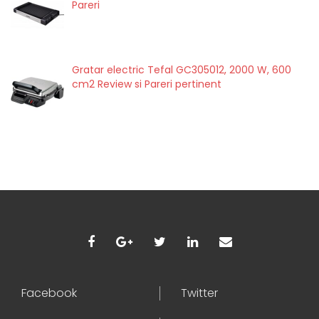
Pareri
Gratar electric Tefal GC305012, 2000 W, 600
cm2 Review si Pareri pertinent
Facebook
Twitter