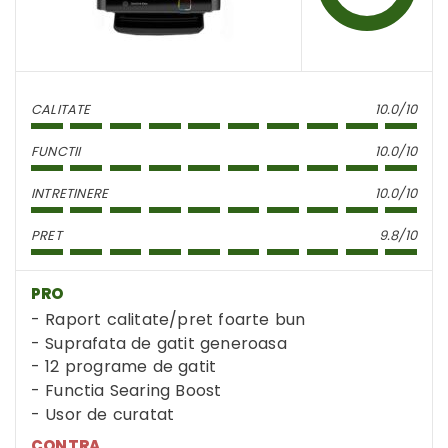
CALITATE
10.0/10
FUNCTII
10.0/10
INTRETINERE
10.0/10
PRET
9.8/10
PRO
Raport calitate/pret foarte bun
Suprafata de gatit generoasa
12 programe de gatit
Functia Searing Boost
Usor de curatat
CONTRA