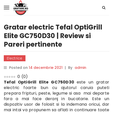
Gratar electric Tefal OptiGrill
Elite GC750D30 | Review si
Pareri pertinente
Electrice
Posted on
14 decembrie 2021
|
By
admin
0
(
0
)
Tefal OptiGrill Elite GC750D30
este un gratar
electric foarte bun cu ajutorul caruia puteti
prepara fripturi, peste, legume si asa mai departe
fara a mai face deranj in bucatarie. Este un
dispozitiv usor de folosit si la indemana oricui, dar
mai intai va propunem sa aflati in continuare toate