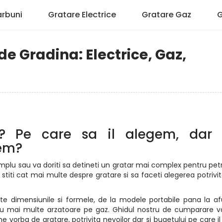
arbuni
Gratare Electrice
Gratare Gaz
G
e Gradina: Electrice, Gaz,
? Pe care sa il alegem, dar
gem?
mplu sau va doriti sa detineti un gratar mai complex pentru petr
stiti cat mai multe despre gratare si sa faceti alegerea potrivit
ate dimensiunile si formele, de la modele portabile pana la a
 cu mai multe arzatoare pe gaz. Ghidul nostru de cumparare 
 vorba de gratare, potrivita nevoilor dar si bugetului pe care il 