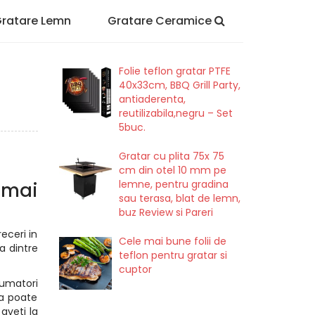
ratare Lemn
Gratare Ceramice
Folie teflon gratar PTFE
40x33cm, BBQ Grill Party,
antiaderenta,
reutilizabila,negru – Set
5buc.
Gratar cu plita 75x 75
cm din otel 10 mm pe
lemne, pentru gradina
 mai
sau terasa, blat de lemn,
buz Review si Pareri
eceri in
Cele mai bune folii de
a dintre
teflon pentru gratar si
cuptor
fumatori
va poate
aveti la