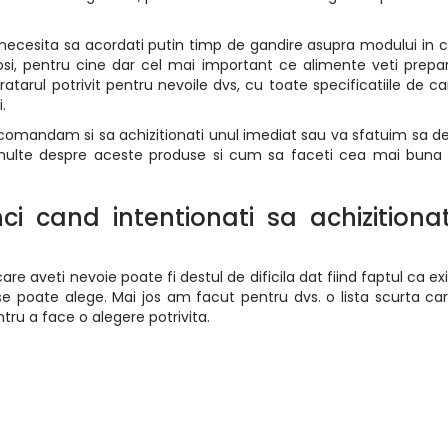
necesita sa acordati putin timp de gandire asupra modului in c
olosi, pentru cine dar cel mai important ce alimente veti prepa
atarul potrivit pentru nevoile dvs, cu toate specificatiile de ca
.
 recomandam si sa achizitionati unul imediat sau va sfatuim sa der
 multe despre aceste produse si cum sa faceti cea mai buna
nci cand intentionati sa achizitiona
re aveti nevoie poate fi destul de dificila dat fiind faptul ca ex
se poate alege. Mai jos am facut pentru dvs. o lista scurta ca
tru a face o alegere potrivita.