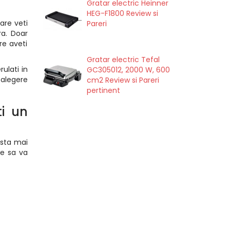
Gratar electric Heinner
HEG-F1800 Review si
are veti
Pareri
ra. Doar
re aveti
Gratar electric Tefal
ulati in
GC305012, 2000 W, 600
 alegere
cm2 Review si Pareri
pertinent
ti un
ista mai
re sa va