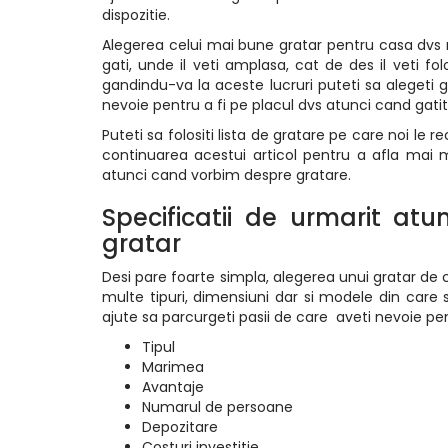
dispozitie.
Alegerea celui mai bune gratar pentru casa dvs 
gati, unde il veti amplasa, cat de des il veti f
gandindu-va la aceste lucruri puteti sa alegeti gr
nevoie pentru a fi pe placul dvs atunci cand gatiti
Puteti sa folositi lista de gratare pe care noi le
continuarea acestui articol pentru a afla mai
atunci cand vorbim despre gratare.
Specificatii de urmarit atu
gratar
Desi pare foarte simpla, alegerea unui gratar de ca
multe tipuri, dimensiuni dar si modele din care 
ajute sa parcurgeti pasii de care aveti nevoie pen
Tipul
Marimea
Avantaje
Numarul de persoane
Depozitare
Costuri investitie