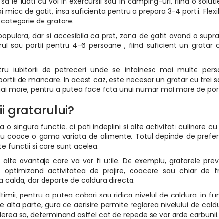
a le luati cu voi in exercursii sau in camping-uri, fiind o soluti
 mica de gatit, insa suficienta pentru a prepara 3-4 portii. Flexib
 categorie de gratare.
populara, dar si accesibila ca pret, zona de gatit avand o supr
ul sau portii pentru 4-6 persoane , fiind suficient un gratar
ru iubitorii de petreceri unde se intalnesc mai multe perso
rtii de mancare. In acest caz, este necesar un gratar cu trei s
mai mare, pentru a putea face fata unui numar mai mare de porti
ii gratarului?
 singura functie, ci poti indeplini si alte activitati culinare cu
i sau coace o gama variata de alimente. Totul depinde de preferi
e functii si care sunt acelea.
alte avantaje care va vor fi utile. De exemplu, gratarele pre
 optimizand activitatea de prajire, coacere sau chiar de f
a calda, dar departe de caldura directa.
imii, pentru a putea cobori sau ridica nivelul de caldura, in fu
e alta parte, gura de aerisire permite reglarea nivelului de caldu
derea sa, determinand astfel cat de repede se vor arde carbunii.