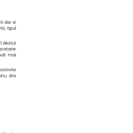
i dar si
i, tipul
i destul
ucatarie
mult mai
otrivite
ntru dvs