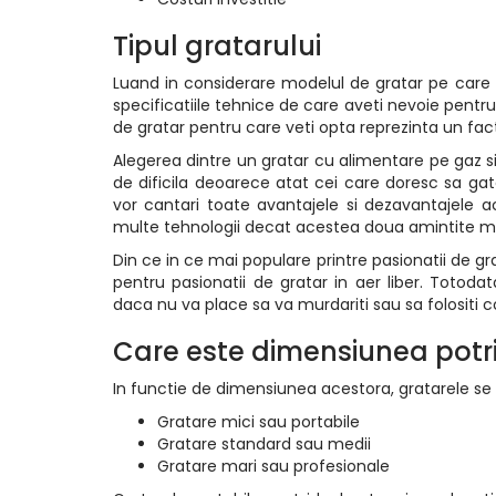
Tipul gratarului
Luand in considerare modelul de gratar pe care dori
specificatiile tehnice de care aveti nevoie pentru
de gratar pentru care veti opta reprezinta un fact
Alegerea dintre un gratar cu alimentare pe gaz si
de dificila deoarece atat cei care doresc sa gate
vor cantari toate avantajele si dezavantajele ac
multe tehnologii decat acestea doua amintite ma
Din ce in ce mai populare printre pasionatii de g
pentru pasionatii de gratar in aer liber. Totod
daca nu va place sa va murdariti sau sa folositi c
Care este dimensiunea potri
In functie de dimensiunea acestora, gratarele se 
Gratare mici sau portabile
Gratare standard sau medii
Gratare mari sau profesionale