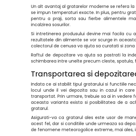
Un alt avantaj al gratarelor moderne se refera l
se impun temperaturi exacte. In plus, pentru grat
pentru a praji, sorta sau fierbe alimentele mai
incalzirea sosurilor.
Si intretinerea produsului devine mai facila cu aj
rezultatele din alimente se vor scurge in aceasta
colectorul de cenusa va ajuta sa curatati si zona
Raftul de depozitare va ajuta sa pastrati la inde
schimbarea intre unelte precum cleste, spatula, far
Transportarea si depozitare
Indata ce ai stabilit tipul gratarului si functiile n
locul unde il vei depozita sau in cazul in care
transportat. Prin urmare, trebuie sa ai in vedere f
aceasta varianta exista si posibilitatea de a a
gratarul.
Asigurati-va ca gratarul ales este usor de man
acest fel, dar si conditiile unde urmeaza sa depo
de fenomene meteorogolice extreme, mai ales, in 