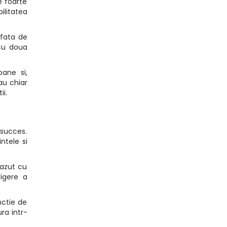
e foarte
ilitatea
afata de
 cu doua
ane si,
au chiar
i.
 succes.
ntele si
vazut cu
rigere a
nctie de
ra intr-