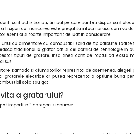
ti sa il achizitionati, timpul pe care sunteti dispus sa il alocat
 a fi siguri ca mancarea este pregatita intocmai asa cum va dorit
or esential si foarte important de luat in considerare.
 unul cu alimentare cu combustibil solid de tip carbune foarte f
asca traditional la gratar cat si cei dornici de tehnologie in b
estor tipuri de gratare, insa tineti cont de faptul ca exista 
i sus.
ratare, Kamado si afumatorilor reprezinta, de asemenea, alegeri p
ata, gratarele electrice ar putea reprezenta o optiune buna pe
ombustibil solid sau gaz.
vita a gratarului?
pot imparti in 3 categorii si anume: