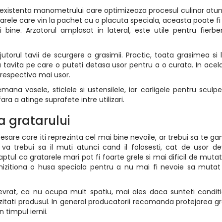
a existenta manometrului care optimizeaza procesul culinar atu
arele care vin la pachet cu o placuta speciala, aceasta poate fi 
 bine. Arzatorul amplasat in lateral, este utile pentru fierb
utorul tavii de scurgere a grasimii. Practic, toata grasimea si l
 tavita pe care o puteti detasa usor pentru a o curata. In acela
 respectiva mai usor.
mana vasele, sticlele si ustensilele, iar carligele pentru sculp
a a atinge suprafete intre utilizari.
a gratarului
ecesare care iti reprezinta cel mai bine nevoile, ar trebui sa te ga
 va trebui sa il muti atunci cand il folosesti, cat de usor d
aptul ca gratarele mari pot fi foarte grele si mai dificil de mutat
chizitiona o husa speciala pentru a nu mai fi nevoie sa mutat
evrat, ca nu ocupa mult spatiu, mai ales daca sunteti conditi
zitati produsul. In general producatorii recomanda protejarea gr
timpul iernii.