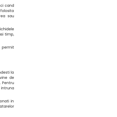
nci cand
folosita
erea sau
ichidele
si timp,
e permit
ndesti la
evine de
. Pentru
 intruna
onati in
atarelor