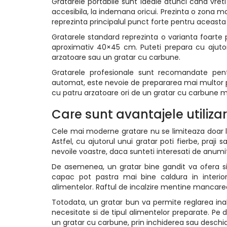
Gratarele portabile sunt ideale atunci cand vreti s
accesibila, la indemana oricui. Prezinta o zona mai
reprezinta principalul punct forte pentru aceasta
Gratarele standard reprezinta o varianta foarte 
aproximativ 40×45 cm. Puteti prepara cu ajutor
arzatoare sau un gratar cu carbune.
Gratarele profesionale sunt recomandate pent
automat, este nevoie de prepararea mai multor po
cu patru arzatoare ori de un gratar cu carbune 
Care sunt avantajele utilizar
Cele mai moderne gratare nu se limiteaza doar la o
Astfel, cu ajutorul unui gratar poti fierbe, praj
nevoile voastre, daca sunteti interesati de anumit
De asemenea, un gratar bine gandit va ofera si 
capac pot pastra mai bine caldura in interior
alimentelor. Raftul de incalzire mentine mancare
Totodata, un gratar bun va permite reglarea inalt
necesitate si de tipul alimentelor preparate. Pe d
un gratar cu carbune, prin inchiderea sau deschi