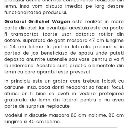
lemn, insa vom discuta imediat pe larg despre
functionalitatea produsului.
Gratarul Grillchef Wagon
este realizat in mare
parte din otel, iar avantajul acestuia este ca poate
fi transportat foarte usor datorita rotilor din
dotare. Suprafata de gatit masoara 47 cm lungime
si 24 cm latime. In partea laterala, precum si in
partea de jos beneficiaza de spatiu unde puteti
depozita anumite ustensile sau vase pentru a va fi
la indemana. Acestea sunt practic elementele din
lemn cu care aparatul este prevazut.
In principiu este un gratar care trebuie folosit cu
carbune. Insa, daca doriti neaparat sa faceti focul,
atunci ar fi bine sa aveti in vedere protejarea
grataruilui de lemn din lateral pentru a nu avea
parte de surprize neplacute.
Modelul in discutie masoara 80 cm inaltime, 80 cm
lungime si 40 cm latime.