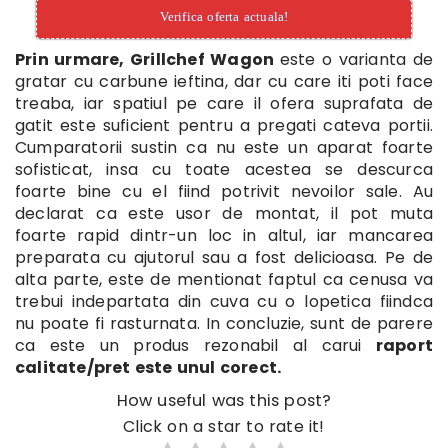
Verifica oferta actuala!
Prin urmare, Grillchef Wagon
este o varianta de
gratar cu carbune ieftina, dar cu care iti poti face
treaba, iar spatiul pe care il ofera suprafata de
gatit este suficient pentru a pregati cateva portii.
Cumparatorii sustin ca nu este un aparat foarte
sofisticat, insa cu toate acestea se descurca
foarte bine cu el fiind potrivit nevoilor sale. Au
declarat ca este usor de montat, il pot muta
foarte rapid dintr-un loc in altul, iar mancarea
preparata cu ajutorul sau a fost delicioasa. Pe de
alta parte, este de mentionat faptul ca cenusa va
trebui indepartata din cuva cu o lopetica fiindca
nu poate fi rasturnata. In concluzie, sunt de parere
ca este un produs rezonabil al carui
raport
calitate/pret este unul corect.
How useful was this post?
Click on a star to rate it!