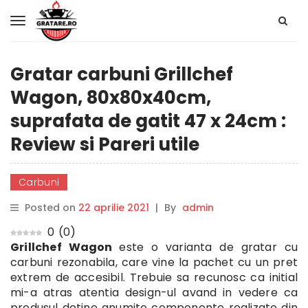
Gratar carbuni Grillchef
Wagon, 80x80x40cm,
suprafata de gatit 47 x 24cm :
Review si Pareri utile
Carbuni
Posted on
22 aprilie 2021
|
By
admin
0
(
0
)
Grillchef Wagon
este o varianta de gratar cu
carbuni rezonabila, care vine la pachet cu un pret
extrem de accesibil. Trebuie sa recunosc ca initial
mi-a atras atentia design-ul avand in vedere ca
produsul detine anumite componente realizate din