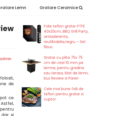
ratare Lemn
Gratare Ceramice
view
Folie teflon gratar PTFE
40x33cm, BBQ Grill Party,
antiaderenta,
reutilizabila,negru – Set
5buc.
Gratar cu plita 75x 75
admin
cm din otel 10 mm pe
lemne, pentru gradina
sau terasa, blat de lemn,
olosit,
buz Review si Pareri
pune de
Cele mai bune folii de
teflon pentru gratar si
pot ce
cuptor
Astfel,
 pentru
 dar si