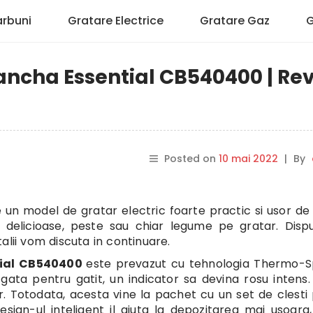
arbuni
Gratare Electrice
Gratare Gaz
G
lancha Essential CB540400 | Re
Posted on
10 mai 2022
|
By
 un model de gratar electric foarte practic si usor de f
ri delicioase, peste sau chiar legume pe gratar. Dis
etalii vom discuta in continuare.
ntial CB540400
este prevazut cu tehnologia Thermo-S
ta pentru gatit, un indicator sa devina rosu intens. 
. Totodata, acesta vine la pachet cu un set de clesti
design-ul inteligent il ajuta la depozitarea mai usoara,