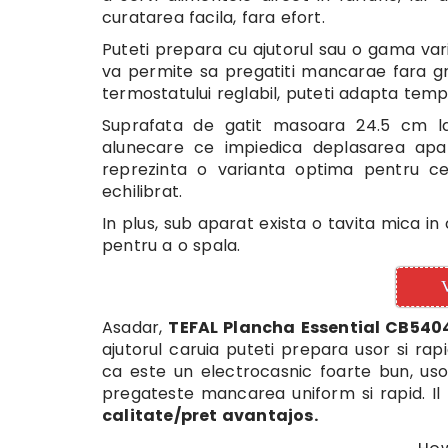
curatarea facila, fara efort.
Puteti prepara cu ajutorul sau o gama vari
va permite sa pregatiti mancarae fara gras
termostatului reglabil, puteti adapta tempe
Suprafata de gatit masoara 24.5 cm la
alunecare ce impiedica deplasarea aparat
reprezinta o varianta optima pentru c
echilibrat.
In plus, sub aparat exista o tavita mica i
pentru a o spala.
V
Asadar,
TEFAL Plancha Essential CB54
ajutorul caruia puteti prepara usor si rap
ca este un electrocasnic foarte bun, uso
pregateste mancarea uniform si rapid. I
calitate/pret avantajos.