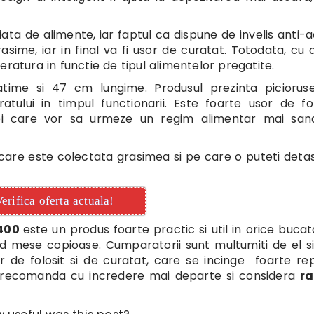
ata de alimente, iar faptul ca dispune de invelis anti-
ime, iar in final va fi usor de curatat. Totodata, cu a
ratura in functie de tipul alimentelor pregatite.
time si 47 cm lungime. Produsul prezinta picioruse
ului in timpul functionarii. Este foarte usor de fol
ei care vor sa urmeze un regim alimentar mai sana
n care este colectata grasimea si pe care o puteti deta
erifica oferta actuala!
0400
este un produs foarte practic si util in orice bucat
id mese copioase. Cumparatorii sunt multumiti de el si
r de folosit si de curatat, care se incinge foarte re
l recomanda cu incredere mai departe si considera
ra