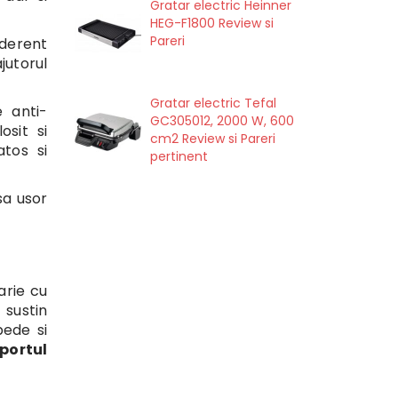
Gratar electric Heinner
HEG-F1800 Review si
Pareri
aderent
jutorul
Gratar electric Tefal
 anti-
GC305012, 2000 W, 600
osit si
cm2 Review si Pareri
tos si
pertinent
sa usor
arie cu
 sustin
pede si
portul