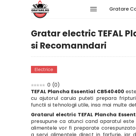
Gratare C
Gratar electric TEFAL P
si Recomanndari
Electrice
0
(
0
)
TEFAL Plancha Essential CB540400
este
cu ajutorul caruia puteti prepara friptu
functii si tehnologii utile, insa mai multe d
Gratarul electric TEFAL Plancha Esse
presupune ca atunci cand aparatul este ga
alimentele vor fi preparate corespunzator
a servi alimentele direct in farfurie, iar 