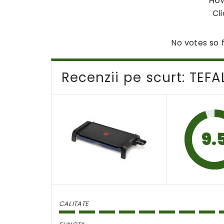
How
Cli
No votes so f
Recenzii pe scurt: TEF
9.
CALITATE