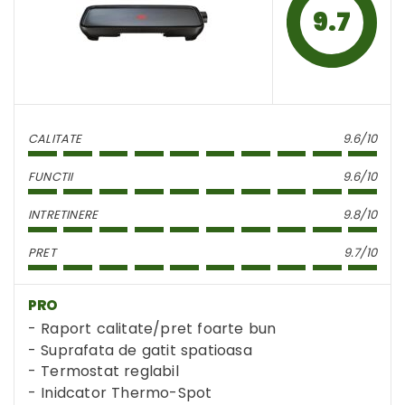
9.7
CALITATE
9.6/10
FUNCTII
9.6/10
INTRETINERE
9.8/10
PRET
9.7/10
PRO
Raport calitate/pret foarte bun
Suprafata de gatit spatioasa
Termostat reglabil
Inidcator Thermo-Spot