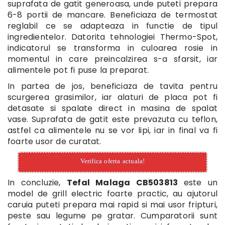
suprafata de gatit generoasa, unde puteti prepara
6-8 portii de mancare. Beneficiaza de termostat
reglabil ce se adapteaza in functie de tipul
ingredientelor. Datorita tehnologiei Thermo-Spot,
indicatorul se transforma in culoarea rosie in
momentul in care preincalzirea s-a sfarsit, iar
alimentele pot fi puse la preparat.
In partea de jos, beneficiaza de tavita pentru
scurgerea grasimilor, iar alaturi de placa pot fi
detasate si spalate direct in masina de spalat
vase. Suprafata de gatit este prevazuta cu teflon,
astfel ca alimentele nu se vor lipi, iar in final va fi
foarte usor de curatat.
Verifica oferta actuala!
In concluzie,
Tefal Malaga CB503813
este un
model de grill electric foarte practic, au ajutorul
caruia puteti prepara mai rapid si mai usor fripturi,
peste sau legume pe gratar. Cumparatorii sunt