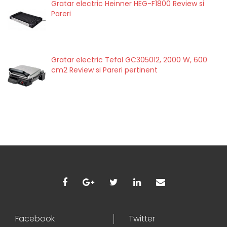
Gratar electric Heinner HEG-F1800 Review si
Pareri
Gratar electric Tefal GC305012, 2000 W, 600
cm2 Review si Pareri pertinent
Facebook
Twitter